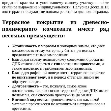
придания красоты и уюта вашему жилому участку, а также
стильное выражение индивидуальности.
Палубная доска ДПК
для террасы
послужит не плохим решением для пола веранды.
Террасное покрытие из древесно-
полимерного композита
имеет ряд
весомых преимуществ:
Устойчивость к морозам
и холодным зимам, что даёт
возможность этому материалу быть в регионах с
продолжительными заморозками.
Благодаря своему полимерному содержанию доска из
ДПК отлично
борется
с
гнилостными процессами
, а
также плесенью и грибковыми заболеваниями.
Благодаря рифлёной поверхности террасное покрытие
не впитывает воду
, и в период оттепели зимой не
образует наледи.
Долговечность
– это, пожалуй, самое яркое
достоинство, так как состав террасной доски ДПК имеет
полимеры, она способна прослужить до 50 лет.
Внешний вид
весьма привлекателен, так как такой
материал практически не отличить от натурального из
древесины.