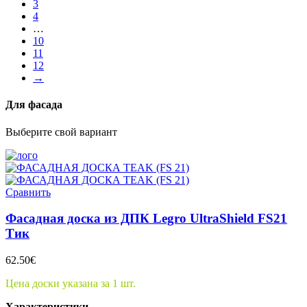
3
4
…
10
11
12
→
Для фасада
Выберите свой вариант
Сравнить
Фасадная доска из ДПК Legro UltraShield FS21
Тик
62.50
€
Цена доски указана за 1 шт.
Характеристики