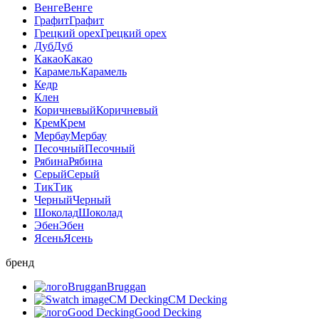
Венге
Венге
Графит
Графит
Грецкий орех
Грецкий орех
Дуб
Дуб
Какао
Какао
Карамель
Карамель
Кедр
Клен
Коричневый
Коричневый
Крем
Крем
Мербау
Мербау
Песочный
Песочный
Рябина
Рябина
Серый
Серый
Тик
Тик
Черный
Черный
Шоколад
Шоколад
Эбен
Эбен
Ясень
Ясень
бренд
Bruggan
Bruggan
CM Decking
CM Decking
Good Decking
Good Decking