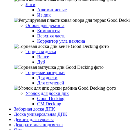
Лаги
Алюминиевые
Из дпк
Опоры для декинга
Комплекты
Верхняя часть
Корректор угла наклона
Торцевая доска
Венге
Дуб
Торцевые заглушки
Для доски
Для ступеней
Уголок для доски дпк
Good Decking
CM Decking
Заборная доска ДПК
Доска универсальная ДПК
Декинг для террасы
Декоративная подсветка
Опт