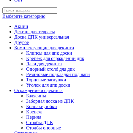
Выберите категорию
Акции
Декинг для террасы
Доска ДПК универсальная
Другое
Комплектующие для декинга
Клипсы для дпк доски
Крепеж для ограждений дпк
Лаги для декинга
Опорный столб для дпк
Резиновые подкладки под лаги
Торцевые заглушки
Уголок для дпк доски
Ограждение из декинга
Балясины
Заборная доска из ДПК
Колпаки, юбки
Крепеж
Перила
Столбы ДПК
Столбы опорные