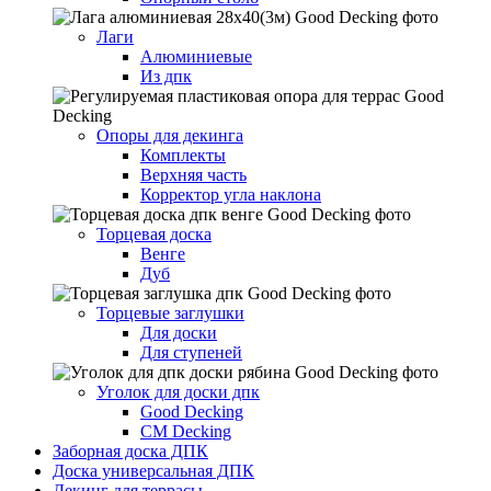
Лаги
Алюминиевые
Из дпк
Опоры для декинга
Комплекты
Верхняя часть
Корректор угла наклона
Торцевая доска
Венге
Дуб
Торцевые заглушки
Для доски
Для ступеней
Уголок для доски дпк
Good Decking
CM Decking
Заборная доска ДПК
Доска универсальная ДПК
Декинг для террасы