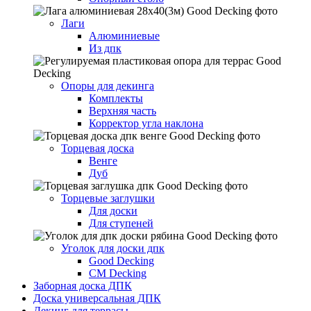
Лаги
Алюминиевые
Из дпк
Опоры для декинга
Комплекты
Верхняя часть
Корректор угла наклона
Торцевая доска
Венге
Дуб
Торцевые заглушки
Для доски
Для ступеней
Уголок для доски дпк
Good Decking
CM Decking
Заборная доска ДПК
Доска универсальная ДПК
Декинг для террасы