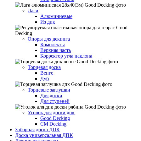
Лаги
Алюминиевые
Из дпк
Опоры для декинга
Комплекты
Верхняя часть
Корректор угла наклона
Торцевая доска
Венге
Дуб
Торцевые заглушки
Для доски
Для ступеней
Уголок для доски дпк
Good Decking
CM Decking
Заборная доска ДПК
Доска универсальная ДПК
Декинг для террасы