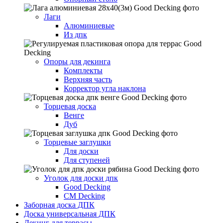
Лаги
Алюминиевые
Из дпк
Опоры для декинга
Комплекты
Верхняя часть
Корректор угла наклона
Торцевая доска
Венге
Дуб
Торцевые заглушки
Для доски
Для ступеней
Уголок для доски дпк
Good Decking
CM Decking
Заборная доска ДПК
Доска универсальная ДПК
Декинг для террасы