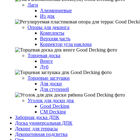
Лаги
Алюминиевые
Из дпк
Опоры для декинга
Комплекты
Верхняя часть
Корректор угла наклона
Торцевая доска
Венге
Дуб
Торцевые заглушки
Для доски
Для ступеней
Уголок для доски дпк
Good Decking
CM Decking
Заборная доска ДПК
Доска универсальная ДПК
Декинг для террасы
Декоративная подсветка
Опт