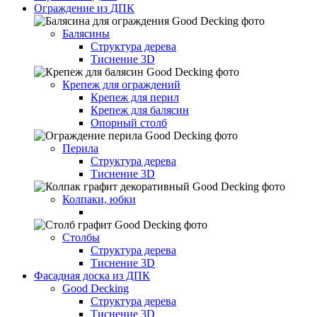
Ограждение из ДПК
Балясины
Структура дерева
Тиснение 3D
Крепеж для ограждений
Крепеж для перил
Крепеж для балясин
Опорный столб
Перила
Структура дерева
Тиснение 3D
Колпаки, юбки
Столбы
Структура дерева
Тиснение 3D
Фасадная доска из ДПК
Good Decking
Структура дерева
Тиснение 3D