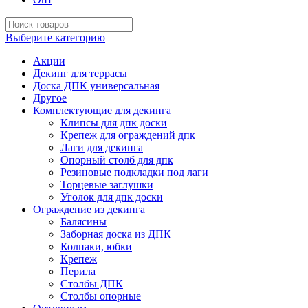
Выберите категорию
Акции
Декинг для террасы
Доска ДПК универсальная
Другое
Комплектующие для декинга
Клипсы для дпк доски
Крепеж для ограждений дпк
Лаги для декинга
Опорный столб для дпк
Резиновые подкладки под лаги
Торцевые заглушки
Уголок для дпк доски
Ограждение из декинга
Балясины
Заборная доска из ДПК
Колпаки, юбки
Крепеж
Перила
Столбы ДПК
Столбы опорные