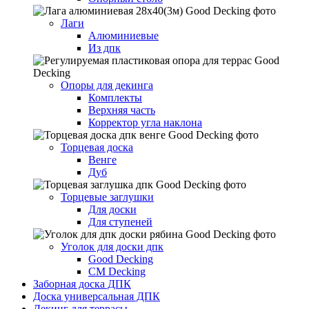
Лаги
Алюминиевые
Из дпк
Опоры для декинга
Комплекты
Верхняя часть
Корректор угла наклона
Торцевая доска
Венге
Дуб
Торцевые заглушки
Для доски
Для ступеней
Уголок для доски дпк
Good Decking
CM Decking
Заборная доска ДПК
Доска универсальная ДПК
Декинг для террасы